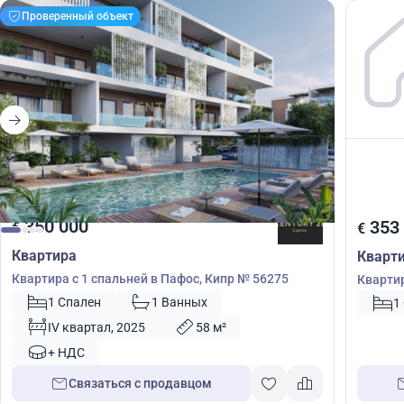
Проверенный объект
350 000
353
€
€
Квартира
Кварт
Квартира с 1 спальней в Пафос, Кипр № 56275
Квартир
№ 5161
1 Спален
1 Ванных
1
IV квартал, 2025
58 м²
+ НДС
Связаться с продавцом