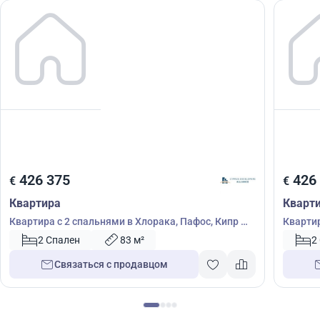
426 375
426
€
€
Квартира
Кварт
Квартира с 2 спальнями в Хлорака, Пафос, Кипр №
Квартир
52238
52239
2 Спален
83 м²
2
Связаться с продавцом