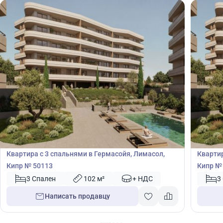
607 000
602
€
€
Квартира
Кварт
Квартира с 3 спальнями в Гермасойя, Лимасол,
Квартир
Кипр № 50113
Кипр №
3 Спален
102 м²
+ НДС
3
Написать продавцу