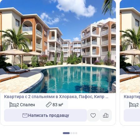
434 250
436
€
€
Квартира
Кварт
Квартира с 2 спальнями в Хлорака, Пафос, Кипр №
Квартир
46648
46653
2 Спален
83 м²
2
Написать продавцу