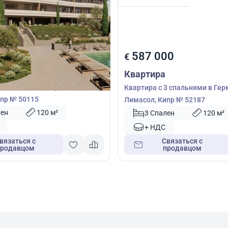
00
587 000
€
Квартира
3 спальнями в Гермасойя,
Квартира с 3 спальнями в Гер
пр № 50115
Лимасол, Кипр № 52187
лен
120 м²
3 Спален
120 м²
+ НДС
вязаться с
Связаться с
продавцом
продавцом