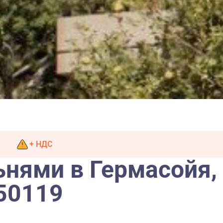
+ НДС
ьнями в Гермасойя,
50119