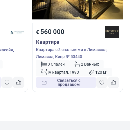
560 000
€
Квартира
Квартира с 3 спальнями в Лимассол,
масойя,
Лимасол, Кипр № 53440
3 Спален
2 Ванных
IV квартал, 1993
120 м²
Связаться с
продавцом