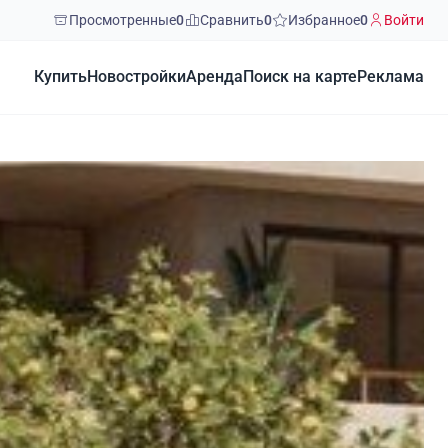
Просмотренные
0
Сравнить
0
Избранное
0
Войти
Купить
Новостройки
Аренда
Поиск на карте
Реклама