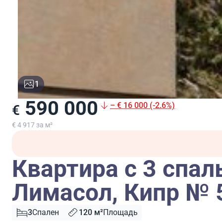
1
590 000
– € 16 000 (-2.6%)
€
€ 4 917 за м²
Квартира с 3 спал
Лимасол, Кипр № 
3
Спален
120 м²
Площадь