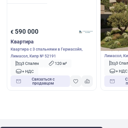
587 0
590 000
€
€
Квартира
Квартира
Квартира с 
Квартира с 3 спальнями в Гермасойя,
Лимасол, Ки
Лимасол, Кипр № 52191
3 Спа
3 Спален
120 м²
+ НДС
+ НДС
Связаться с
С
продавцом