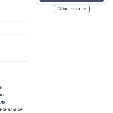
Пожаловаться
 в
ую
для
циональное