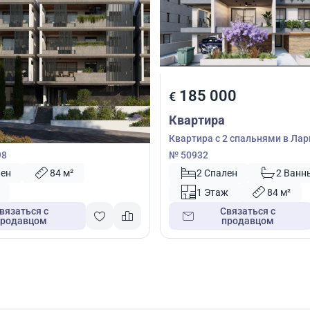
00
185 000
€
Квартира
2 спальнями в Лация, Никосия,
Квартира с 2 спальнями в Лар
98
№ 50932
лен
84 м²
2 Спален
2 Ванн
1 Этаж
84 м²
вязаться с
Связаться с
продавцом
продавцом