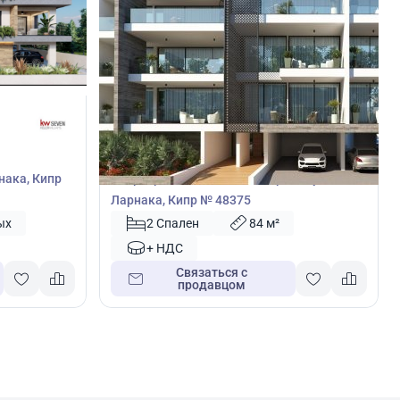
205 000
€
Квартира
нака, Кипр
Квартира с 2 спальнями в Арадипу,
Ларнака, Кипр № 48375
ых
2 Спален
84 м²
+ НДС
Связаться с
продавцом