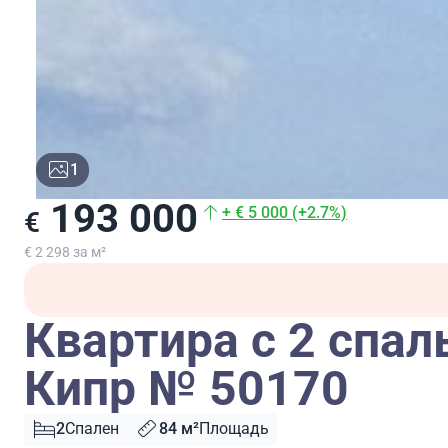
1
193 000
+ € 5 000 (+2.7%)
€
€ 2 298 за м²
Квартира с 2 спал
Кипр № 50170
2
Спален
84 м²
Площадь