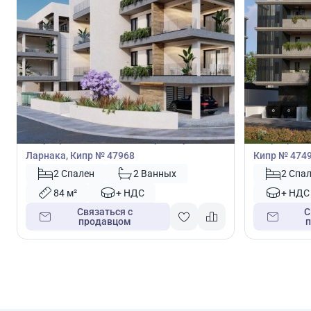
190 000
198 0
€
€
Квартира
Квартира
Квартира с 2 спальнями в Арадипу,
Квартира с 
Ларнака, Кипр № 47968
Кипр № 474
2 Спален
2 Ванных
2 Спа
84 м²
+ НДС
+ НДС
Связаться с
С
продавцом