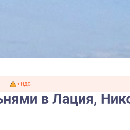
+ НДС
ьнями в Лация, Ник