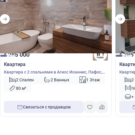
285 000
285
€
€
Квартира
Кварт
Квартира с 2 спальнями в Агиос Иоаннис, Пафос,
Квартир
Кипр № 37143
2 Спален
2 Ванных
1 Этаж
2
80 м²
I
+
Связаться с продавцом