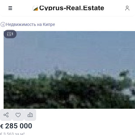
Недвижимость на Кипре
1
285 000
€
€ 3 563 за м²