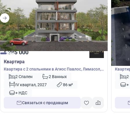
285 000
283
€
€
Квартира
Кварт
Квартира с 2 спальнями в Агиос Павлос, Лимасол,
Квартир
Кипр № 53368
46559
2 Спален
2 Ванных
2
IV квартал, 2027
86 м²
+
+ НДС
Связаться с продавцом