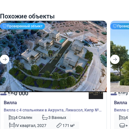
Похожие объекты
Проверенный объект
Прове
660 000
690
€
€
Вилла
Вилла
Вилла с 4 спальнями в Акрунта, Лимасол, Кипр №
Вилла с
55134
39083
4 Спален
3 Ванных
4
IV квартал, 2027
171 м²
+