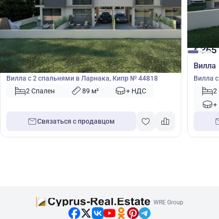
380 000
365
€
€
Вилла
Вилла
Вилла с 2 спальнями в Ларнака, Кипр № 44818
Вилла с
39386
2 Спален
89 м²
+ НДС
2
+
Связаться с продавцом
WRE Group