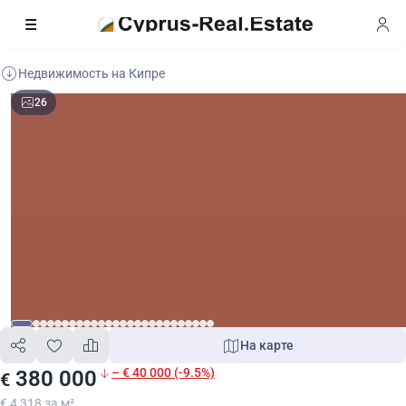
Недвижимость на Кипре
26
На карте
– € 40 000 (-9.5%)
380 000
€
€ 4 318 за м²