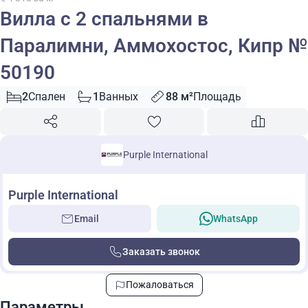
Вилла с 2 спальнями в
Паралимни, Аммохостос, Кипр №
50190
2
Спален
1
Ванных
88 м²
Площадь
Purple International
Purple International
Email
WhatsApp
Заказать звонок
Пожаловаться
Параметры