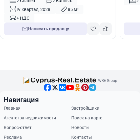
Лимасол, Кипр № 31121
Кипр №
2 Спален
2 Ванных
2
IV квартал, 2028
85 м²
+ НДС
Написать продавцу
WRE Group
Навигация
Главная
Застройщики
Агентства недвижимости
Поиск на карте
Вопрос-ответ
Новости
Реклама
Контакты