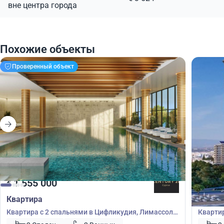
вне центра города
Похожие объекты
Проверенный объект
1 555 000
1 55
€
€
Квартира
Кварт
Квартира с 2 спальнями в Цифликудия, Лимассол,
Квартир