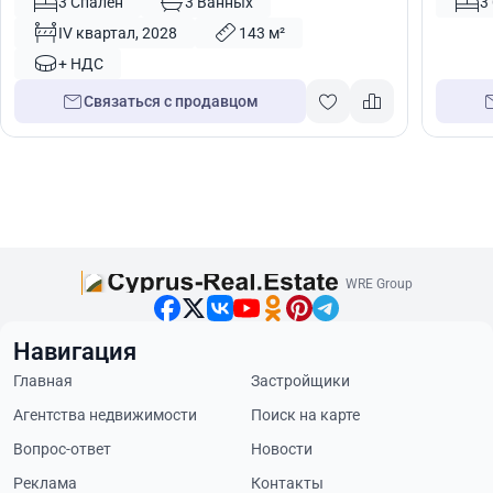
Лимасол, Кипр № 6139
Кипр №
3 Спален
3 Ванных
3
IV квартал, 2028
143 м²
+ НДС
Связаться с продавцом
WRE Group
Навигация
Главная
Застройщики
Агентства недвижимости
Поиск на карте
Вопрос-ответ
Новости
Реклама
Контакты