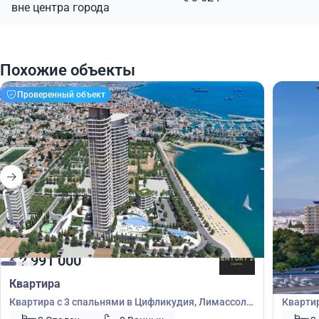
вне центра города
Похожие объекты
Проверенный объект
2 991 000
3 05
€
€
Квартира
Кварт
Квартира с 3 спальнями в Цифликудия, Лимассол,
Квартир