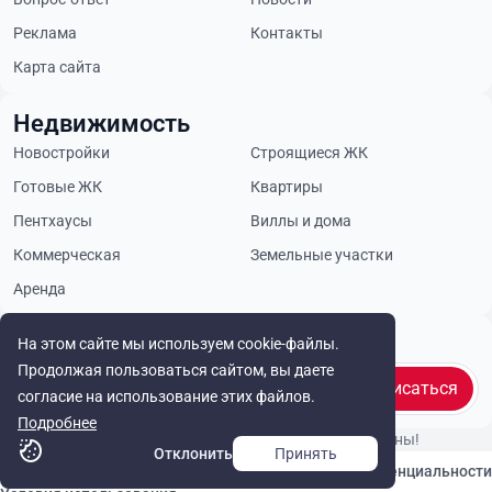
Реклама
Контакты
Карта сайта
Недвижимость
Новостройки
Строящиеся ЖК
Готовые ЖК
Квартиры
Пентхаусы
Виллы и дома
Коммерческая
Земельные участки
Аренда
Будьте в курсе
На этом сайте мы используем cookie-файлы.
Продолжая пользоваться сайтом, вы даете
Подписаться
согласие на использование этих файлов.
Подробнее
© Cyprus Realestate 2026. Все права защищены!
Отклонить
Принять
Связаться с нами
Политика конфиденциальности