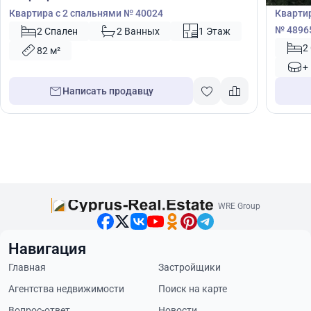
Квартира с 2 спальнями № 40024
Квартир
№ 4896
2 Спален
2 Ванных
1 Этаж
2
82 м²
+
Написать продавцу
WRE Group
Навигация
Главная
Застройщики
Агентства недвижимости
Поиск на карте
Вопрос-ответ
Новости