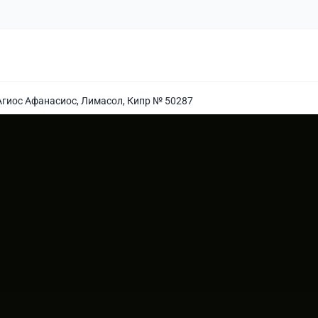
Агиос Афанасиос, Лимасол, Кипр № 50287