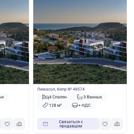
650 000
€
Квартира
с Тихонас,
Квартира с 4 спальнями в Агиос Тихонас,
Лимасол, Кипр № 48574
ых
4 Спален
3 Ванных
128 м²
+ НДС
Связаться с
продавцом