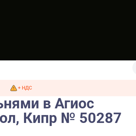
+ НДС
ьнями в Агиос
ол, Кипр № 50287