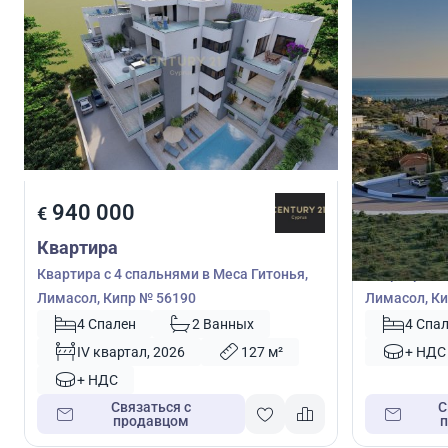
940 000
650 0
€
€
Квартира
Квартира
Квартира с 4 спальнями в Меса Гитонья,
Квартира с 
Лимасол, Кипр № 56190
Лимасол, Ки
4 Спален
2 Ванных
4 Спа
IV квартал, 2026
127 м²
+ НДС
+ НДС
Связаться с
С
продавцом