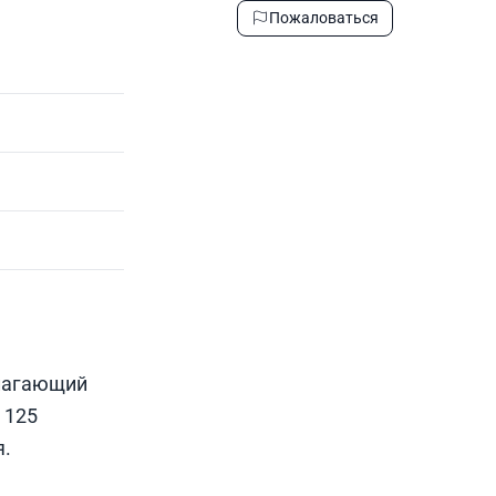
Пожаловаться
длагающий
 125
я.