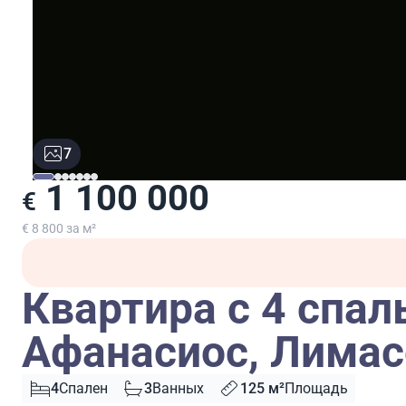
7
1 100 000
€
€ 8 800 за м²
Квартира с 4 спал
Афанасиос, Лимас
4
Спален
3
Ванных
125 м²
Площадь