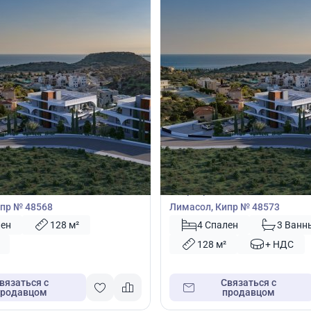
00
650 000
€
Квартира
4 спальнями в Агиос Тихонас,
Квартира с 4 спальнями в Агио
пр № 48568
Лимасол, Кипр № 48573
лен
128 м²
4 Спален
3 Ванн
128 м²
+ НДС
вязаться с
Связаться с
продавцом
продавцом