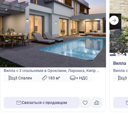
695 000
544
€
€
Вилла
Вилла
Вилла с 3 спальнями в Ороклини, Ларнака, Кипр №
Вилла с
49431
3 Спален
183 м²
+ НДС
3
Связаться с продавцом