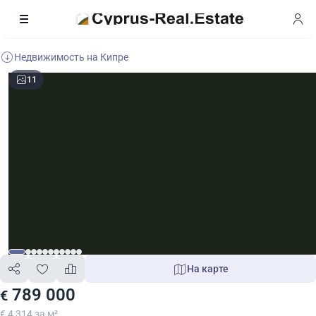
Недвижимость на Кипре
11
На карте
789 000
€
€ 4 314 за м²