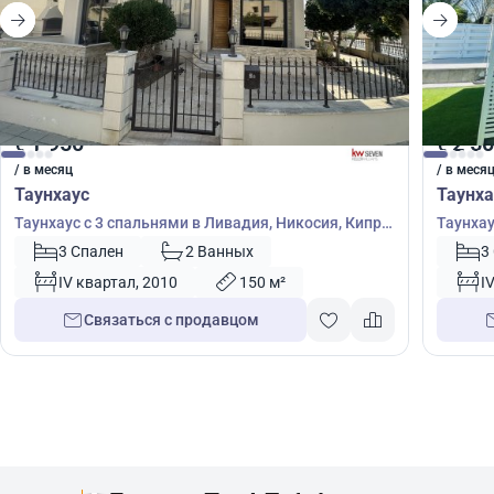
1 950
2 5
€
€
/ в месяц
/ в меся
Таунхаус
Таунха
Таунхаус с 3 спальнями в Ливадия, Никосия, Кипр
Таунхау
№ 39597
№ 3993
3 Спален
2 Ванных
3
IV квартал, 2010
150 м²
I
Связаться с продавцом