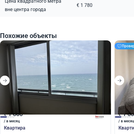
Цена квадратного метра
€ 1 780
вне центра города
Похожие объекты
Прове
1 600
1 6
€
€
/ в месяц
/ в меся
Квартира
Кварт