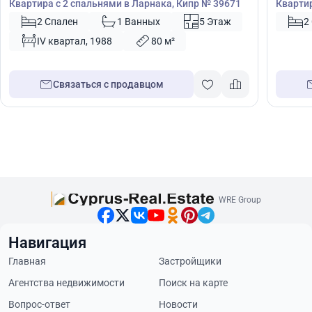
Квартира с 2 спальнями в Ларнака, Кипр № 39671
Квартир
Кипр №
2 Спален
1 Ванных
5 Этаж
2
IV квартал, 1988
80 м²
Связаться с продавцом
WRE Group
Навигация
Главная
Застройщики
Агентства недвижимости
Поиск на карте
Вопрос-ответ
Новости