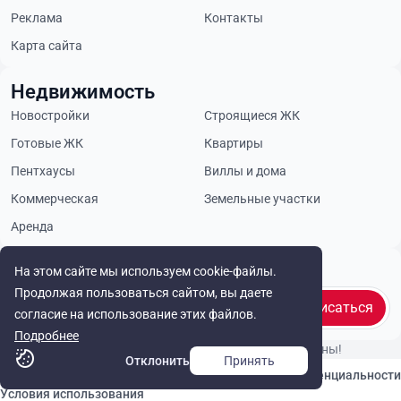
Реклама
Контакты
Карта сайта
Недвижимость
Новостройки
Строящиеся ЖК
Готовые ЖК
Квартиры
Пентхаусы
Виллы и дома
Коммерческая
Земельные участки
Аренда
Будьте в курсе
На этом сайте мы используем cookie-файлы.
Продолжая пользоваться сайтом, вы даете
Подписаться
согласие на использование этих файлов.
Подробнее
© Cyprus Realestate 2026. Все права защищены!
Отклонить
Принять
Связаться с нами
Политика конфиденциальности
Условия использования