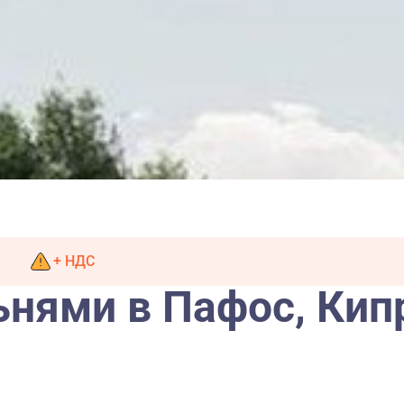
+ НДС
льнями в Пафос, Ки