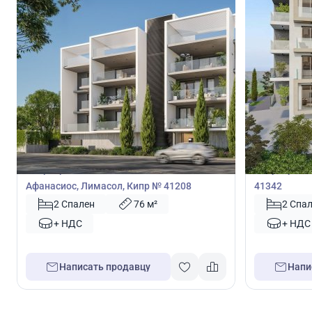
369 000
360 0
€
€
Квартира
Квартира
Квартира с 2 спальнями в Агиос
Квартира с 
Афанасиос, Лимасол, Кипр № 41208
41342
2 Спален
76 м²
2 Спа
+ НДС
+ НДС
Написать продавцу
Напи