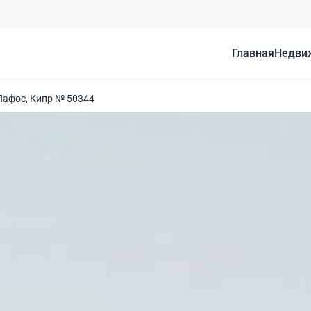
Главная
Недви
Пафос, Кипр № 50344