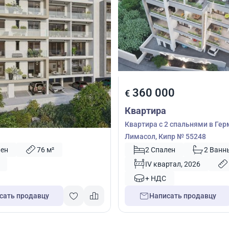
00
360 000
€
Квартира
2 спальнями в Пафос, Кипр №
Квартира с 2 спальнями в Гер
Лимасол, Кипр № 55248
лен
76 м²
2 Спален
2 Ванн
IV квартал, 2026
+ НДС
сать продавцу
Написать продавцу