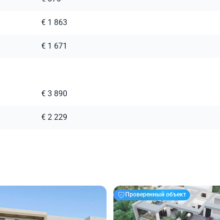
€ 1 863
€ 1 671
€ 3 890
€ 2 229
Проверенный объект