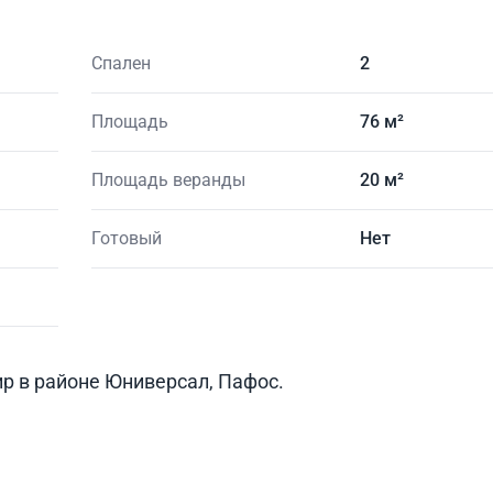
Спален
2
Площадь
76 м²
Площадь веранды
20 м²
Готовый
Нет
р в районе Юниверсал, Пафос.