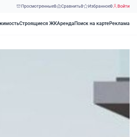
Просмотренные
0
Сравнить
0
Избранное
0
Войти
жимость
Строящиеся ЖК
Аренда
Поиск на карте
Реклама