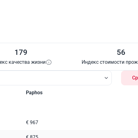
179
56
екс качества жизни
Индекс стоимости про
Ср
Paphos
€ 967
€ 875