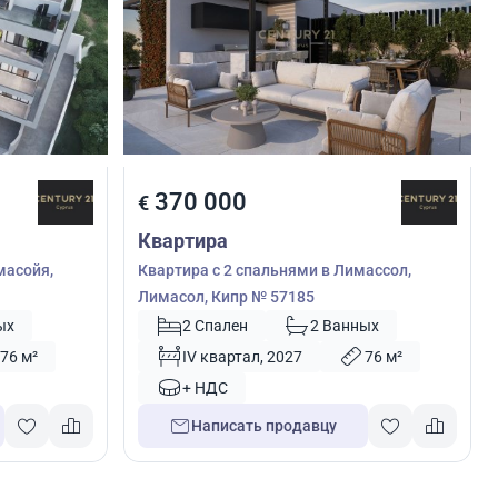
370 000
€
Квартира
масойя,
Квартира с 2 спальнями в Лимассол,
Лимасол, Кипр № 57185
ых
2 Спален
2 Ванных
76 м²
IV квартал, 2027
76 м²
+ НДС
Написать продавцу