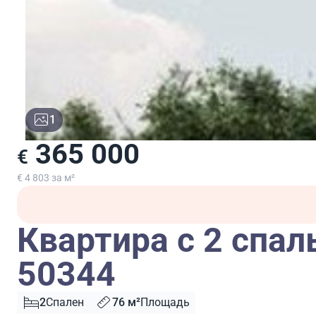
1
365 000
€
€ 4 803 за м²
Квартира с 2 спа
50344
2
Спален
76 м²
Площадь