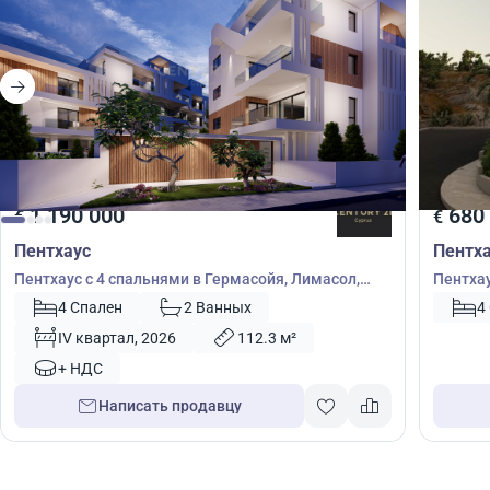
1 190 000
680
€
€
Пентхаус
Пентх
Пентхаус с 4 спальнями в Гермасойя, Лимасол,
Пентхау
Кипр № 54104
Кипр №
4 Спален
2 Ванных
4
IV квартал, 2026
112.3 м²
+ НДС
Написать продавцу