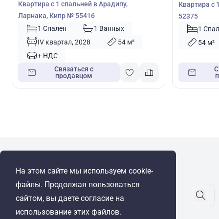
Квартира с 1 спальней в Арадипу,
Квартира с 
Ларнака, Кипр № 55416
52375
1 Спален
1 Ванных
1 Спа
IV квартал, 2028
54 м²
54 м²
+ НДС
Связаться с
С
продавцом
WRE Group
На этом сайте мы используем cookie-
© Cyprus Realestate 2026. Все права защищены!
файлы. Продолжая пользоваться
сайтом, вы даете согласие на
использование этих файлов.
Будьте в курсе