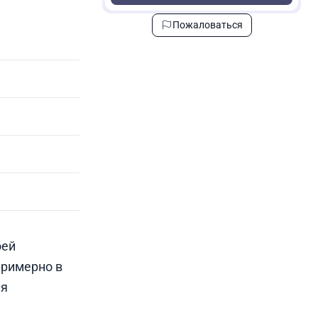
Пожаловаться
оей
примерно в
ая