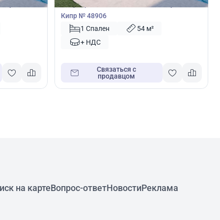
 Ларнака,
Квартира с 1 спальней в Пила, Ларнака,
Кипр № 48906
1 Спален
54 м²
+ НДС
Связаться с
продавцом
иск на карте
Вопрос-ответ
Новости
Реклама