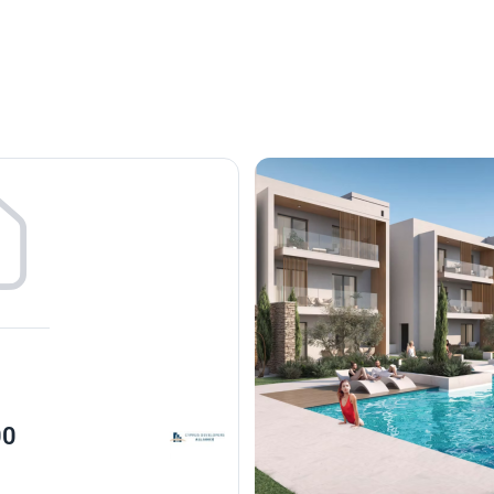
176 113
00
€
Квартира