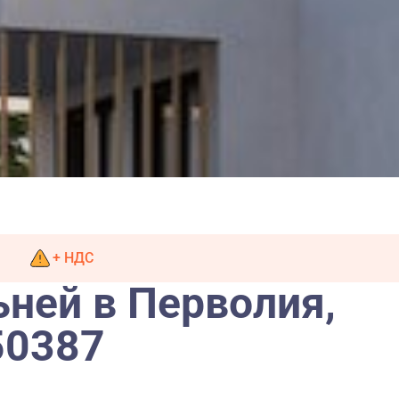
+ НДС
ьней в Перволия,
50387