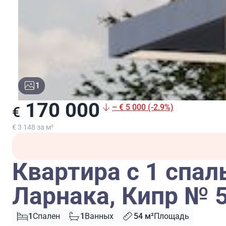
1
170 000
– € 5 000 (-2.9%)
€
€ 3 148 за м²
Квартира с 1 спал
Ларнака, Кипр № 
1
Спален
1
Ванных
54 м²
Площадь