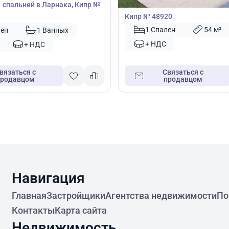
Квартира с 1 спальней в Пила,
1 спальней в Ларнака, Кипр №
Кипр № 48920
1 Спален
54 м²
лен
1 Ванных
+ НДС
+ НДС
вязаться с
Связаться с
продавцом
продавцом
Навигация
Главная
Застройщики
Агентства недвижимости
По
Контакты
Карта сайта
Недвижимость