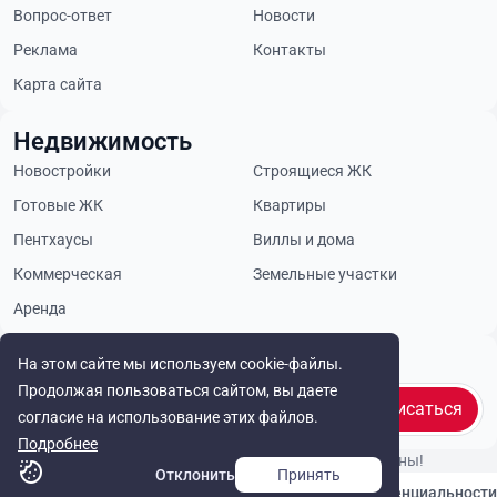
Вопрос-ответ
Новости
Реклама
Контакты
Карта сайта
Недвижимость
Новостройки
Строящиеся ЖК
Готовые ЖК
Квартиры
Пентхаусы
Виллы и дома
Коммерческая
Земельные участки
Аренда
Будьте в курсе
На этом сайте мы используем cookie-файлы.
Продолжая пользоваться сайтом, вы даете
Подписаться
согласие на использование этих файлов.
Подробнее
© Cyprus Realestate 2026. Все права защищены!
Отклонить
Принять
Связаться с нами
Политика конфиденциальности