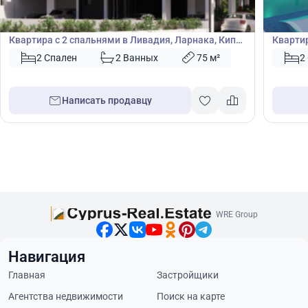
€
€
Квартира
Кварт
Квартира с 2 спальнями в Ливадия, Ларнака, Кипр
Квартир
№ 39998
Кипр №
2 Спален
2 Ванных
75 м²
2
Написать продавцу
WRE Group
Навигация
Главная
Застройщики
Агентства недвижимости
Поиск на карте