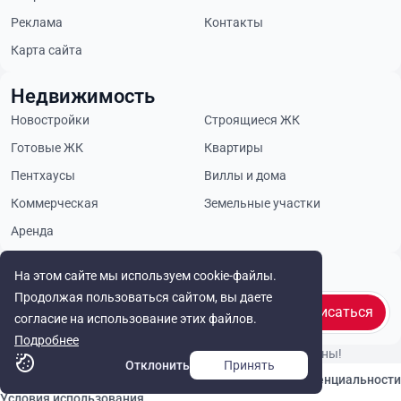
Реклама
Контакты
Карта сайта
Недвижимость
Новостройки
Строящиеся ЖК
Готовые ЖК
Квартиры
Пентхаусы
Виллы и дома
Коммерческая
Земельные участки
Аренда
Будьте в курсе
На этом сайте мы используем cookie-файлы.
Продолжая пользоваться сайтом, вы даете
Подписаться
согласие на использование этих файлов.
Подробнее
© Cyprus Realestate 2026. Все права защищены!
Отклонить
Принять
Связаться с нами
Политика конфиденциальности
Условия использования