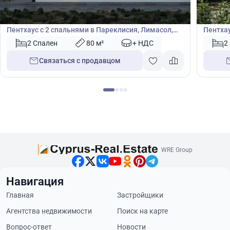
€
€
Пентхаус
Пентх
Пентхаус с 2 спальнями в Пареклисия, Лимасол,
Пентхау
Кипр № 40993
№ 4360
2 Спален
80 м²
+ НДС
2
Связаться с продавцом
WRE Group
Навигация
Главная
Застройщики
Агентства недвижимости
Поиск на карте
Вопрос-ответ
Новости