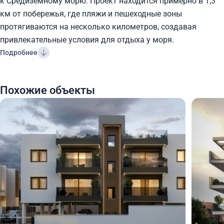
к Средиземному морю. Проект находится примерно в 1,3
км от побережья, где пляжи и пешеходные зоны
протягиваются на несколько километров, создавая
привлекательные условия для отдыха у моря.
Подробнее
Похожие объекты
275 000
275