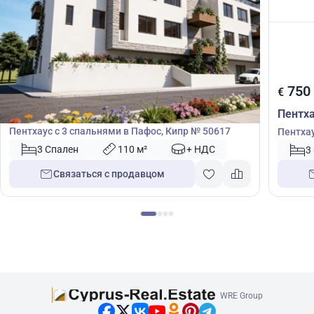
700 000
750
€
€
Пентхаус
Пентх
Пентхаус с 3 спальнями в Пафос, Кипр № 50617
Пентхау
Кипр №
3 Спален
110 м²
+ НДС
3
Связаться с продавцом
WRE Group