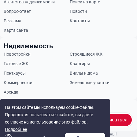
Агентства недвижимости
Поиск на карте
Вопрос-ответ
Новости
Реклама
Контакты
Карта сайта
Недвижимость
Новостройки
Строящиеся ЖК
Готовые ЖК
Квартиры
Пентхаусы
Виллы и дома
Коммерческая
Земельные участки
Аренда
Будьте в курсе
На этом сайте мы используем cookie-файлы.
Продолжая пользоваться сайтом, вы даете
Подписаться
согласие на использование этих файлов.
Подробнее
© Cyprus Realestate 2026. Все права защищены!