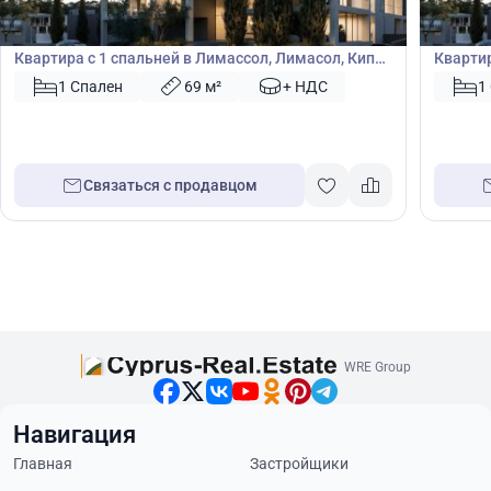
Квартира
Кварт
Квартира с 1 спальней в Лимассол, Лимасол, Кипр
Квартир
№ 50441
№ 5044
1 Спален
69 м²
+ НДС
1
Связаться с продавцом
WRE Group
Навигация
Главная
Застройщики