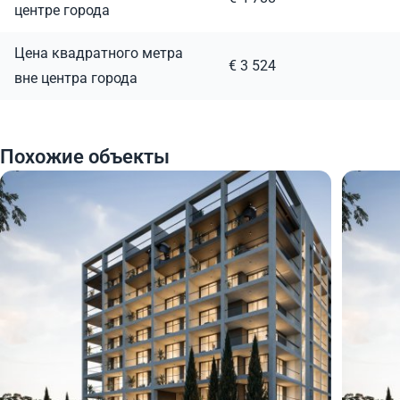
центре города
Цена квадратного метра
€ 3 524
вне центра города
Похожие объекты
539 000
554
€
€