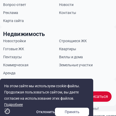
Вопрос-ответ
Новости
Реклама
Контакты
Карта сайта
Недвижимость
Новостройки
Строящиеся ЖК
Готовые ЖК
Квартиры
Пентхаусы
Виллы и дома
Коммерческая
Земельные участки
Аренда
Будьте в курсе
На этом сайте мы используем cookie-файлы.
Продолжая пользоваться сайтом, вы даете
Подписаться
согласие на использование этих файлов.
Подробнее
© Cyprus Realestate 2026. Все права защищены!
Отклонить
Принять