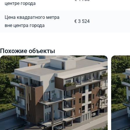
центре города
Цена квадратного метра
€ 3 524
вне центра города
Похожие объекты
395 000
385
€
€