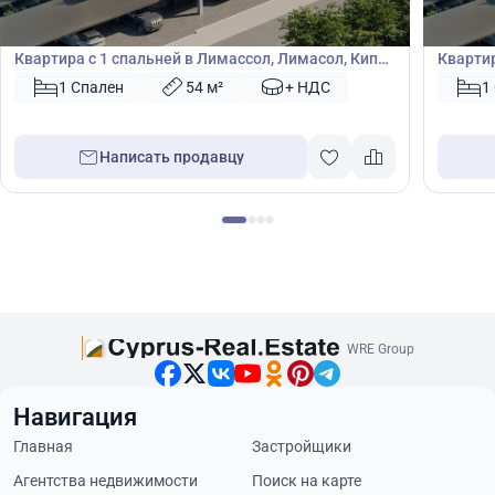
Квартира
Кварт
Квартира с 1 спальней в Лимассол, Лимасол, Кипр
Квартир
№ 49940
№ 4993
1 Спален
54 м²
+ НДС
1
Написать продавцу
WRE Group
Навигация
Главная
Застройщики
Агентства недвижимости
Поиск на карте