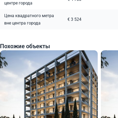
центре города
Цена квадратного метра
€ 3 524
вне центра города
Похожие объекты
422 000
417
€
€