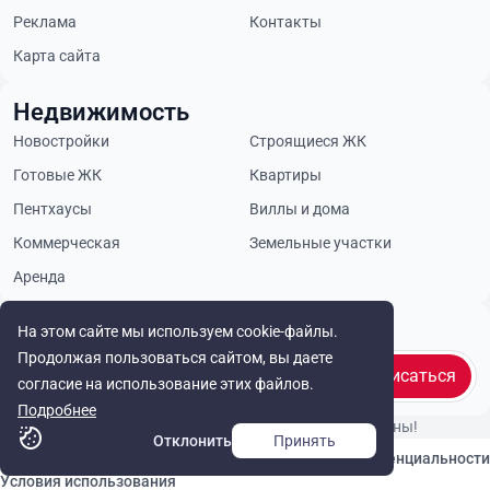
Реклама
Контакты
Карта сайта
Недвижимость
Новостройки
Строящиеся ЖК
Готовые ЖК
Квартиры
Пентхаусы
Виллы и дома
Коммерческая
Земельные участки
Аренда
Будьте в курсе
На этом сайте мы используем cookie-файлы.
Продолжая пользоваться сайтом, вы даете
Подписаться
согласие на использование этих файлов.
Подробнее
© Cyprus Realestate 2026. Все права защищены!
Отклонить
Принять
Связаться с нами
Политика конфиденциальности
Условия использования