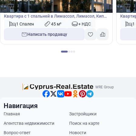
Квартира
Кварт
Квартира с 1 спальней в Лимассол, Лимасол, Кипр
Квартир
№ 50486
№ 5047
1 Спален
45 м²
+ НДС
1
Написать продавцу
WRE Group
Навигация
Главная
Застройщики
Агентства недвижимости
Поиск на карте
Вопрос-ответ
Новости