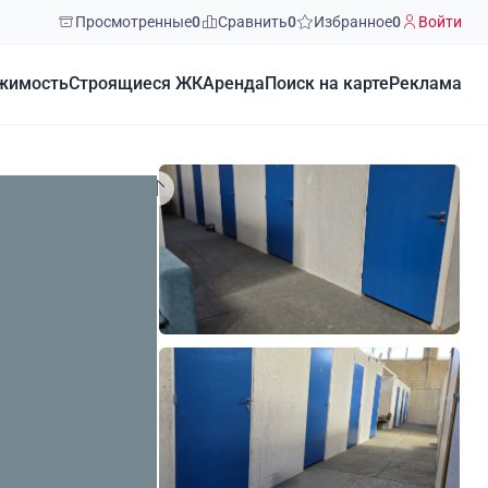
Просмотренные
0
Сравнить
0
Избранное
0
Войти
жимость
Строящиеся ЖК
Аренда
Поиск на карте
Реклама