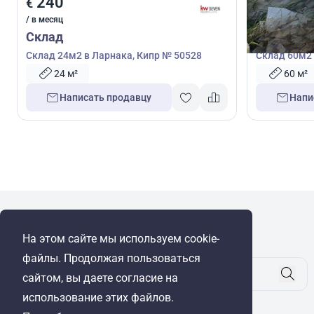
240
300
€
€
/ в месяц
/ в месяц
Склад
Склад
Склад 24м2 в Ларнака, Кипр № 50528
Склад 60м2 
24 м²
60 м²
Написать продавцу
Напи
WRE Group
На этом сайте мы используем cookie-
© Cyprus Realestate 2026. Все права защищены!
файлы. Продолжая пользоваться
сайтом, вы даете согласие на
использование этих файлов.
Будьте в курсе