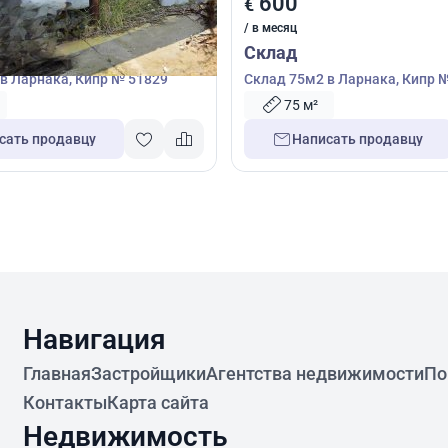
600
€
/ в месяц
Склад
в Ларнака, Кипр № 51829
Склад 75м2 в Ларнака, Кипр 
75 м²
сать продавцу
Написать продавцу
Навигация
Главная
Застройщики
Агентства недвижимости
По
Контакты
Карта сайта
Недвижимость