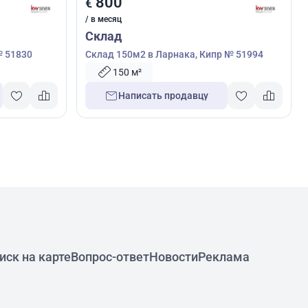
800
€
/ в месяц
Склад
№ 51830
Склад 150м2 в Ларнака, Кипр № 51994
150 м²
Написать продавцу
иск на карте
Вопрос-ответ
Новости
Реклама