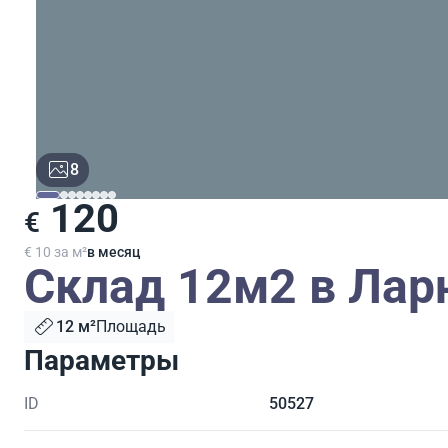
8
120
€
€ 10 за м²
в месяц
Склад 12м2 в Лар
12 м²
Площадь
Параметры
ID
50527