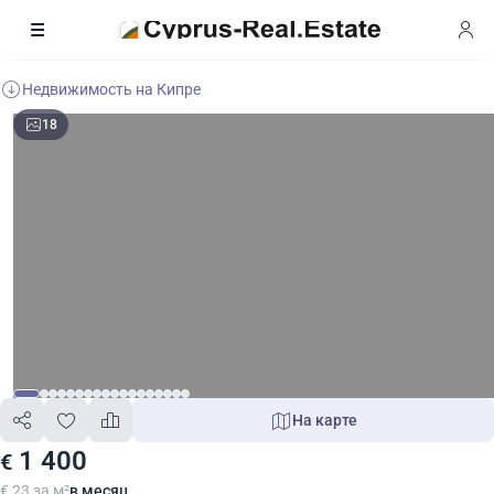
Недвижимость на Кипре
18
На карте
1 400
€
€ 23 за м²
в месяц