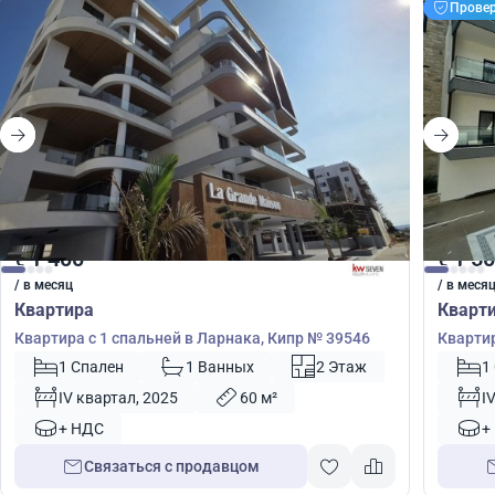
Прове
1 400
1 5
€
€
/ в месяц
/ в меся
Квартира
Кварт
Квартира с 1 спальней в Ларнака, Кипр № 39546
Квартир
57222
1 Спален
1 Ванных
2 Этаж
1
IV квартал, 2025
60 м²
I
+ НДС
+
Связаться с продавцом