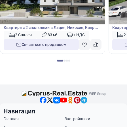
190 000
175
€
€
Квартира
Кварт
Квартира с 2 спальнями в Лация, Никосия, Кипр №
Квартир
50169
46460
2 Спален
83 м²
+ НДС
2
Связаться с продавцом
WRE Group
Навигация
Главная
Застройщики