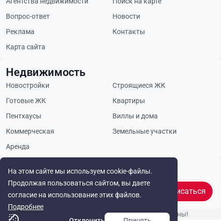
Агентства недвижимости
Поиск на карте
Вопрос-ответ
Новости
Реклама
Контакты
Карта сайта
Недвижимость
Новостройки
Строящиеся ЖК
Готовые ЖК
Квартиры
Пентхаусы
Виллы и дома
Коммерческая
Земельные участки
Аренда
Будьте в курсе
На этом сайте мы используем cookie-файлы.
Продолжая пользоваться сайтом, вы даете
Подписаться
согласие на использование этих файлов.
Подробнее
© Cyprus Realestate 2026. Все права защищены!
Отклонить
Принять