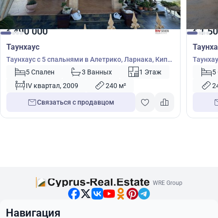
490 000
1 50
€
€
Таунхаус
Таунха
Таунхаус с 5 спальнями в Алетрико, Ларнака, Кипр
Таунхау
№ 40625
№ 5250
5 Спален
3 Ванных
1 Этаж
5
IV квартал, 2009
240 м²
2
Связаться с продавцом
WRE Group
Навигация