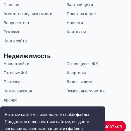
Главная
Застройщики
Агентства недвижимости
Поиск на карте
Вопрос-ответ
Новости
Реклама
Контакты
Карта сайта
Недвижимость
Новостройки
Строящиеся ЖК
Готовые ЖК
Квартиры
Пентхаусы
Виллы и дома
Коммерческая
Земельные участки
Аренда
Будьте в курсе
На этом сайте мы используем cookie-файлы.
Продолжая пользоваться сайтом, вы даете
Подписаться
согласие на использование этих файлов.