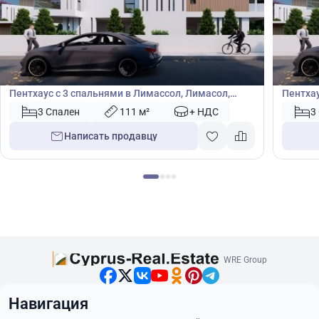
1 370 000
1 26
€
€
Пентхаус
Пентх
Пентхаус с 3 спальнями в Лимассол, Лимасол,
Пентхау
Кипр № 44713
Кипр №
3 Спален
111 м²
+ НДС
3
Написать продавцу
WRE Group
Навигация