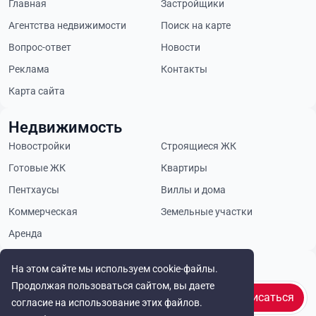
Главная
Застройщики
Агентства недвижимости
Поиск на карте
Вопрос-ответ
Новости
Реклама
Контакты
Карта сайта
Недвижимость
Новостройки
Строящиеся ЖК
Готовые ЖК
Квартиры
Пентхаусы
Виллы и дома
Коммерческая
Земельные участки
Аренда
Будьте в курсе
На этом сайте мы используем cookie-файлы.
Продолжая пользоваться сайтом, вы даете
Подписаться
согласие на использование этих файлов.