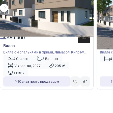
450 000
475
€
€
Вилла
Вилла
Вилла с 4 спальнями в Эрими, Лимасол, Кипр №
Вилла с
55160
50578
4 Спален
3 Ванных
4
IV квартал, 2027
205 м²
+ НДС
Связаться с продавцом