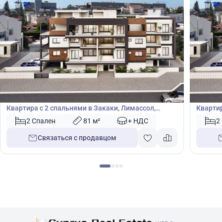
330 000
330
€
€
Квартира
Кварт
Квартира с 2 спальнями в Закаки, Лимассол,
Квартир
Лимасол, Кипр № 41022
Лимасо
2 Спален
81 м²
+ НДС
2
Связаться с продавцом