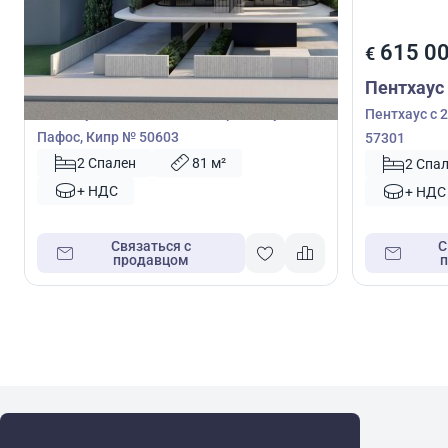
590 000
615 0
€
€
Пентхаус
Пентхаус
Пентхаус с 2 спальнями в Героскипу,
Пентхаус с 
Пафос, Кипр № 50603
57301
2 Спален
81 м²
2 Спа
+ НДС
+ НДС
Связаться с
С
продавцом
WRE Group