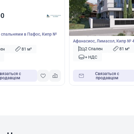
560 000
00
€
Пентхаус
Пентхаус с 2 спальнями в Аги
2 спальнями в Пафос, Кипр №
Афанасиос, Лимасол, Кипр № 
2 Спален
81 м²
лен
81 м²
+ НДС
вязаться с
Связаться с
продавцом
продавцом