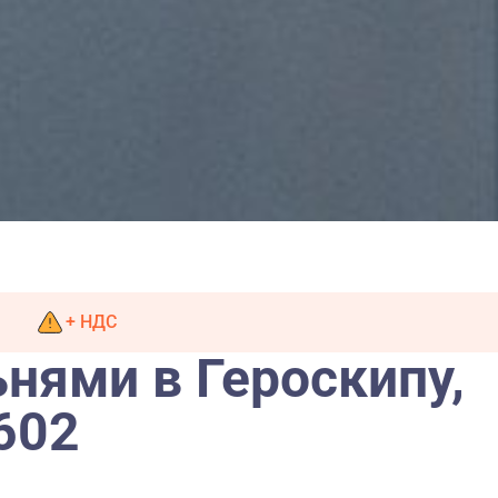
+ НДС
ьнями в Героскипу,
602