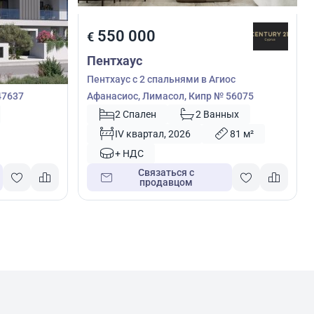
550 000
€
Пентхаус
ос
Пентхаус с 2 спальнями в Агиос
47637
Афанасиос, Лимасол, Кипр № 56075
2 Спален
2 Ванных
IV квартал, 2026
81 м²
+ НДС
Связаться с
продавцом