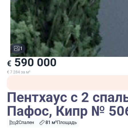
1
590 000
€
€ 7 284 за м²
Пентхаус с 2 спал
Пафос, Кипр № 50
2
Спален
81 м²
Площадь