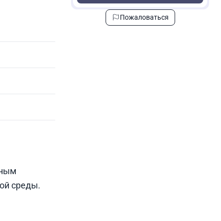
Пожаловаться
нным
ой среды.