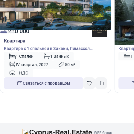
220 000
220
€
€
Квартира
Кварт
Квартира с 1 спальней в Закаки, Лимассол,
Квартир
Лимасол, Кипр № 35412
Лимасо
1 Спален
1 Ванных
1
IV квартал, 2027
50 м²
+ НДС
Связаться с продавцом
WRE Group