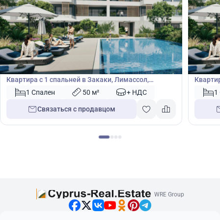
225 000
225
€
€
Квартира
Кварт
Квартира с 1 спальней в Закаки, Лимассол,
Квартир
Лимасол, Кипр № 48633
Лимасо
1 Спален
50 м²
+ НДС
1
Связаться с продавцом
WRE Group