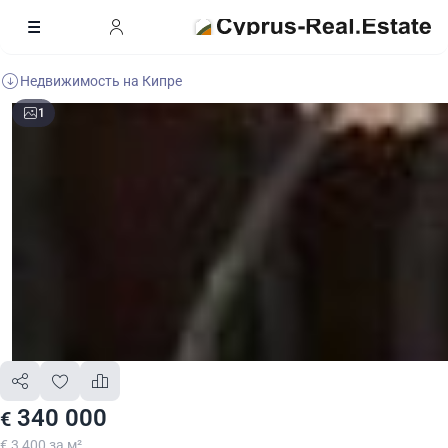
Недвижимость на Кипре
1
340 000
€
€ 3 400 за м²