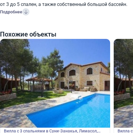
от 3 до 5 спален, а также собственный большой бассейн.
Подробнее
Похожие объекты
340 000
340
€
€
Вилла
Вилла
Вилла с 3 спальнями в Суни-Занакья, Лимасол,
Вилла с