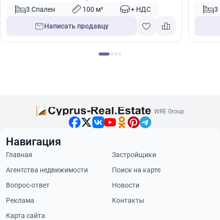
Кипр № 50618
Кипр №
3 Спален
100 м²
+ НДС
3
Написать продавцу
WRE Group
Навигация
Главная
Застройщики
Агентства недвижимости
Поиск на карте
Вопрос-ответ
Новости
Реклама
Контакты
Карта сайта