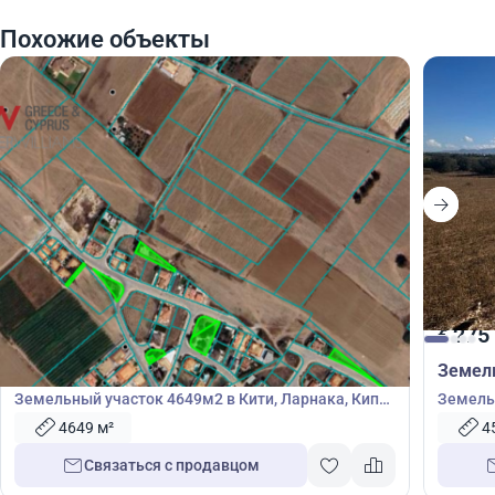
Похожие объекты
288 000
275
€
€
Земельный участок
Земел
Земельный участок 4649м2 в Кити, Ларнака, Кипр
Земель
№ 40156
Никоси
4649 м²
4
Связаться с продавцом