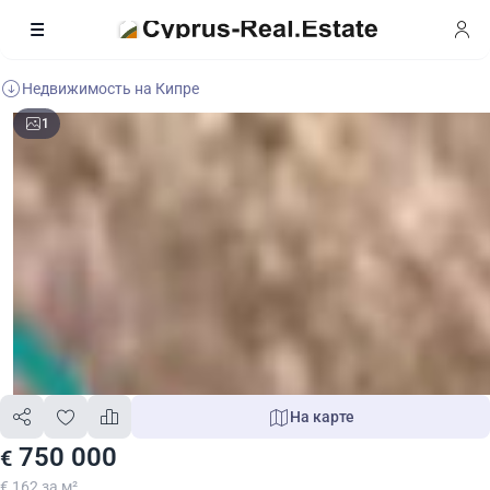
Недвижимость на Кипре
1
На карте
750 000
€
€ 162 за м²