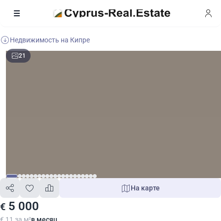
Недвижимость на Кипре
21
На карте
5 000
€
€ 11 за м²
в месяц