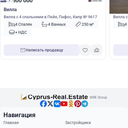
1 500 000
2 20
€
€
Вилла
Вилла
Вилла с 4 спальнями в Пейя, Пафос, Кипр № 9617
Вилла с
41728
4 Спален
4 Ванных
250 м²
4
+ НДС
Написать продавцу
WRE Group
Навигация
Главная
Застройщики