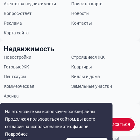
Агентства недвижимости
Поиск на карте
Вопрос-ответ
Новости
Реклама
Контакты
Карта сайта
Недвижимость
Новостройки
Строящиеся ЖК
Готовые ЖК
Квартиры
Пентхаусы
Виллы и дома
Коммерческая
Земельные участки
Аренда
Будьте в курсе
На этом сайте мы используем cookie-файлы.
Продолжая пользоваться сайтом, вы даете
Подписаться
согласие на использование этих файлов.
Подробнее
© Cyprus Realestate 2026. Все права защищены!