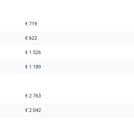
€ 719
€ 622
€ 1 526
€ 1 189
€ 2 763
€ 2 042