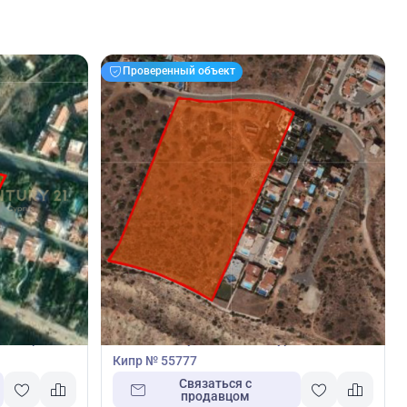
Проверенный объект
5 500 000
€
Земельный участок
я, Ларнака,
Земельный участок в Писсури, Лимасол,
Кипр № 55777
Связаться с
продавцом