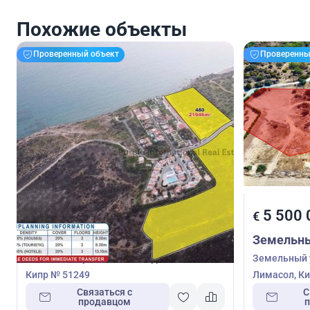
Похожие объекты
Проверенный объект
Проверенны
5 500 000
5 500 
€
€
Земельный участок
Земельны
Земельный участок в Писсури, Лимасол,
Земельный у
Кипр № 51249
Лимасол, Ки
Связаться с
С
продавцом