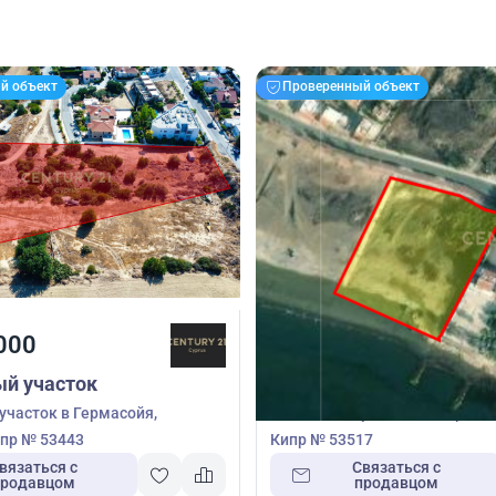
й объект
Проверенный объект
000
5 500 000
€
й участок
Земельный участок
часток в Гермасойя,
Земельный участок в Перволи
пр № 53443
Кипр № 53517
вязаться с
Связаться с
продавцом
продавцом