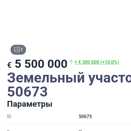
1
5 500 000
+ € 500 000 (+10.0%)
€
Земельный участо
50673
Параметры
ID
50673