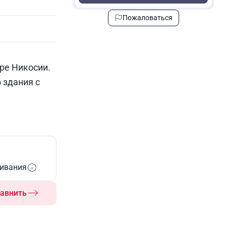
Пожаловаться
ре Никосии.
 здания с
живания
авнить