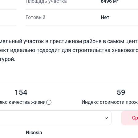
Площадь участка
6496 м²
Готовый
Нет
ельный участок в престижном районе в самом цент
кт идеально подходит для строительства знакового
турой.
154
59
екс качества жизни
Индекс стоимости про
Ср
Nicosia