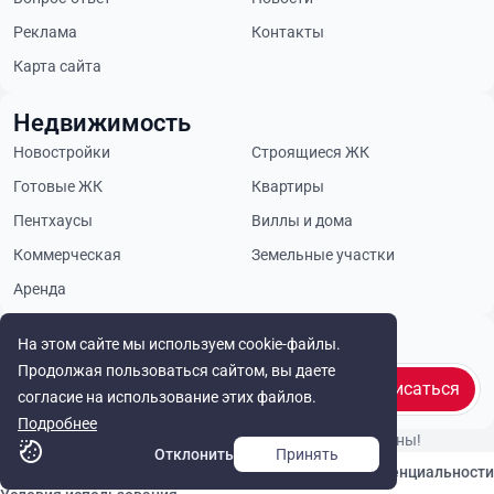
Реклама
Контакты
Карта сайта
Недвижимость
Новостройки
Строящиеся ЖК
Готовые ЖК
Квартиры
Пентхаусы
Виллы и дома
Коммерческая
Земельные участки
Аренда
Будьте в курсе
На этом сайте мы используем cookie-файлы.
Продолжая пользоваться сайтом, вы даете
Подписаться
согласие на использование этих файлов.
Подробнее
© Cyprus Realestate 2026. Все права защищены!
Отклонить
Принять
Связаться с нами
Политика конфиденциальности