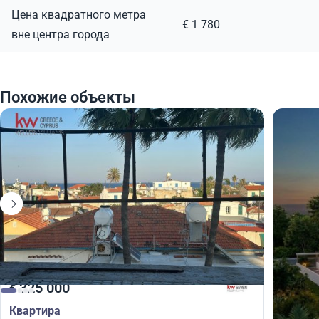
Цена квадратного метра
€ 1 780
вне центра города
Похожие объекты
325 000
325
€
€
Квартира
Кварт