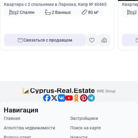
Квартира с 2 спальнями в Ларнака, Кипр № 40465
Квартир
2 Спален
2 Ванных
80 м²
2
Связаться с продавцом
WRE Group
Навигация
Главная
Застройщики
Агентства недвижимости
Поиск на карте
Вопрос-ответ
Новости