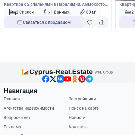
Квартира с 2 спальнями в Паралимни, Аммохостос,
Квартир
Кипр № 39450
44828
2 Спален
1 Ванных
80 м²
2
Связаться с продавцом
WRE Group
Навигация
Главная
Застройщики
Агентства недвижимости
Поиск на карте
Вопрос-ответ
Новости
Реклама
Контакты