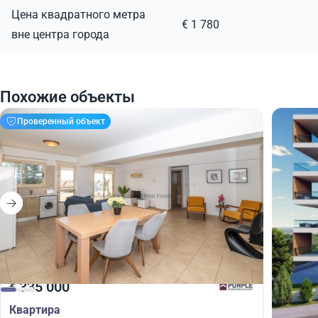
Цена квадратного метра
€ 1 780
вне центра города
Похожие объекты
Проверенный объект
335 000
335
€
€
Квартира
Кварт