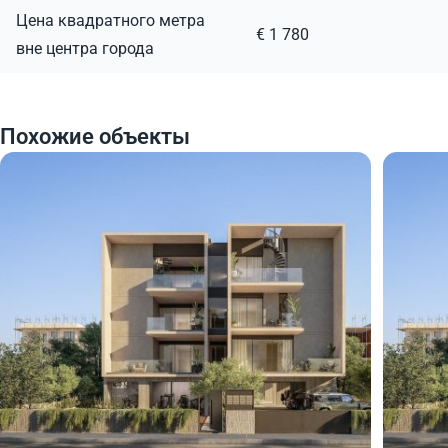
Цена квадратного метра
€ 1 780
вне центра города
Похожие объекты
240 000
240
€
€
Квартира
Кварт