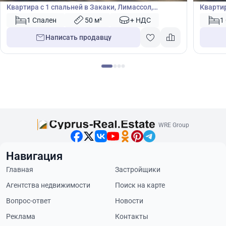
Квартира с 1 спальней в Закаки, Лимассол,
Квартир
Лимасол, Кипр № 46771
Лимасо
1 Спален
50 м²
+ НДС
1
Написать продавцу
WRE Group
Навигация
Главная
Застройщики
Агентства недвижимости
Поиск на карте
Вопрос-ответ
Новости
Реклама
Контакты