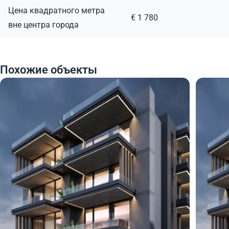
Цена квадратного метра
€ 1 780
вне центра города
Похожие объекты
345 000
345
€
€
Квартира
Кварт