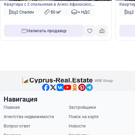
Квартира с 2 спальнями в Агиос Афанасиос,
Квартир
Лимасол, Кипр № 48762
Лимасо
2 Спален
80 м²
+ НДС
2
Написать продавцу
WRE Group
Навигация
Главная
Застройщики
Агентства недвижимости
Поиск на карте
Вопрос-ответ
Новости