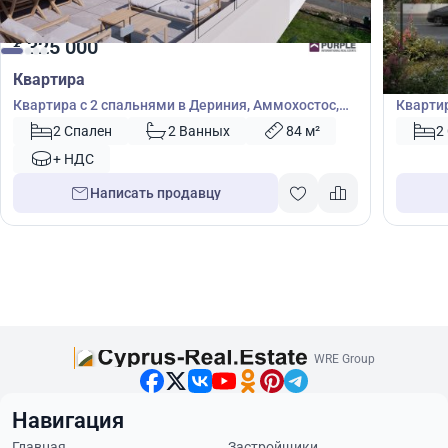
325 000
325
€
€
Квартира
Кварт
Квартира с 2 спальнями в Дериния, Аммохостос,
Квартир
Кипр № 39462
Кипр №
2 Спален
2 Ванных
84 м²
2
+ НДС
Написать продавцу
WRE Group
Навигация
Главная
Застройщики