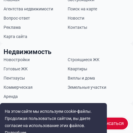
Агентства недвижимости
Поиск на карте
Вопрос-ответ
Новости
Реклама
Контакты
Карта сайта
Недвижимость
Новостройки
Строящиеся ЖК
Готовые ЖК
Квартиры
Пентхаусы
Виллы и дома
Коммерческая
Земельные участки
Аренда
Будьте в курсе
На этом сайте мы используем cookie-файлы.
Продолжая пользоваться сайтом, вы даете
Подписаться
согласие на использование этих файлов.
Подробнее