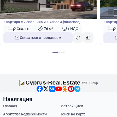
430 000
430
€
€
Квартира
Кварт
Квартира с 2 спальнями в Агиос Афанасиос,
Квартир
Лимасол, Кипр № 43905
Кипр №
2 Спален
76 м²
+ НДС
2
Связаться с продавцом
WRE Group
Навигация
Главная
Застройщики
Агентства недвижимости
Поиск на карте