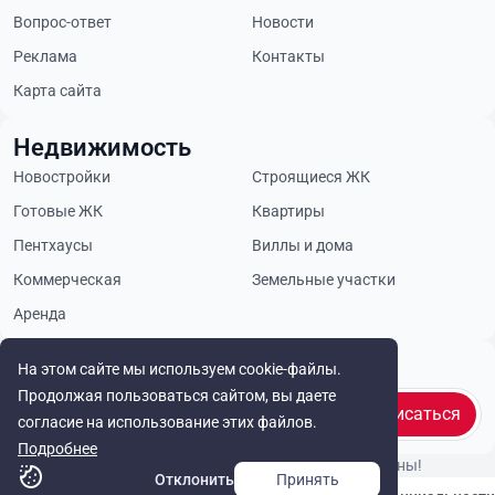
Вопрос-ответ
Новости
Реклама
Контакты
Карта сайта
Недвижимость
Новостройки
Строящиеся ЖК
Готовые ЖК
Квартиры
Пентхаусы
Виллы и дома
Коммерческая
Земельные участки
Аренда
Будьте в курсе
На этом сайте мы используем cookie-файлы.
Продолжая пользоваться сайтом, вы даете
Подписаться
согласие на использование этих файлов.
Подробнее
© Cyprus Realestate 2026. Все права защищены!
Отклонить
Принять