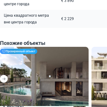
€ 3 890
центре города
Цена квадратного метра
€ 2 229
вне центра города
Похожие объекты
Проверенный объект
460 000
460