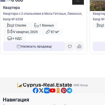
€
€
Квартира
Кварт
Квартира с 2 спальнями в Меса Гитонья, Лимасол,
Квартир
Кипр № 6358
Кипр №
2 Спален
1 Ванных
2
IV квартал, 2025
87 м²
+ НДС
Написать продавцу
WRE Group
Навигация