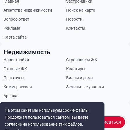
Главная
Застройщики
Агентства недвижимости
Поиск на карте
Вопрос-ответ
Новости
Реклама
Контакты
Карта сайта
Недвижимость
Новостройки
Строящиеся ЖК
Готовые ЖК
Квартиры
Пентхаусы
Виллы и дома
Коммерческая
Земельные участки
Аренда
Будьте в курсе
На этом сайте мы используем cookie-файлы.
Продолжая пользоваться сайтом, вы даете
Подписаться
согласие на использование этих файлов.