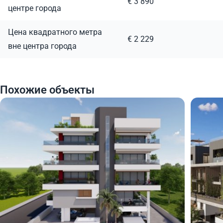
€ 3 890
центре города
Цена квадратного метра
€ 2 229
вне центра города
Похожие объекты
490 000
490