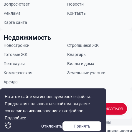
Вопрос-ответ
Новости
Реклама
Контакты
Карта сайта
Недвижимость
Новостройки
Строящиеся ЖК
Готовые ЖК
Квартиры
Пентхаусы
Виллы и дома
Коммерческая
Земельные участки
Аренда
Будьте в курсе
На этом сайте мы используем cookie-файлы.
Продолжая пользоваться сайтом, вы даете
Подписаться
согласие на использование этих файлов.
Подробнее
© Cyprus Realestate 2026. Все права защищены!
Отклонить
Принять
Связаться с нами
Политика конфиденциальности