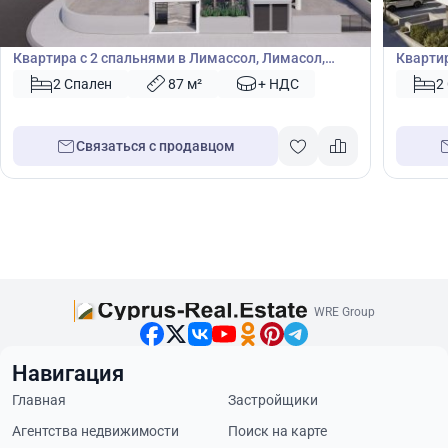
€
€
Квартира
Кварт
Квартира с 2 спальнями в Лимассол, Лимасол,
Квартир
Кипр № 41767
Кипр №
2 Спален
87 м²
+ НДС
2
Связаться с продавцом
WRE Group
Навигация
Главная
Застройщики
Агентства недвижимости
Поиск на карте