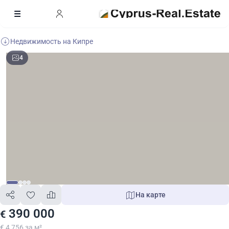
Недвижимость на Кипре
4
На карте
390 000
€
€ 4 756 за м²