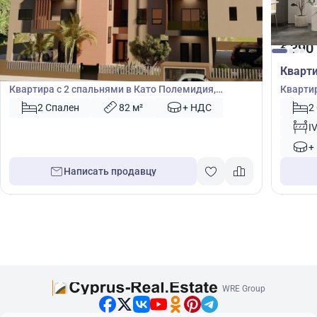
390 000
390
€
€
Квартира
Кварт
Квартира с 2 спальнями в Като Полемидия,
Квартир
Лимасол, Кипр № 42703
Кипр №
2 Спален
82 м²
+ НДС
2
I
+
Написать продавцу
WRE Group